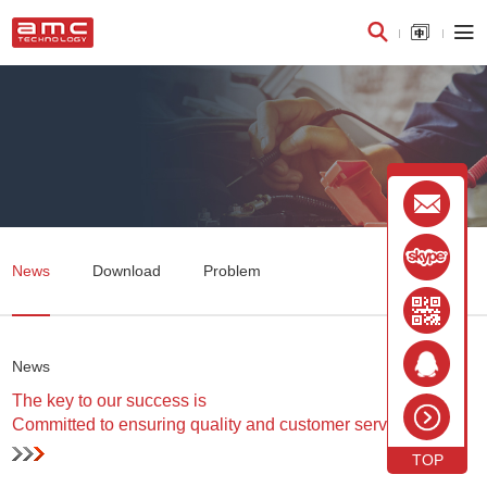



News
Download
Problem
News
The key to our success is
Committed to ensuring quality and customer service
TOP